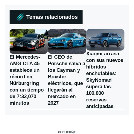
Temas relacionados
Xiaomi arrasa
El Mercedes-
El CEO de
con sus nuevos
AMG CLA 45
Porsche salva a
híbridos
establece un
los Cayman y
enchufables:
récord en
Boxster
SkyNomad
Nürburgring
eléctricos, que
supera las
con un tiempo
llegarán al
100.000
de 7:32,070
mercado en
reservas
minutos
2027
anticipadas