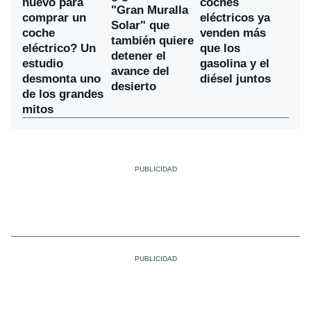
nuevo para
coches
"Gran Muralla
comprar un
eléctricos ya
Solar" que
coche
venden más
también quiere
eléctrico? Un
que los
detener el
estudio
gasolina y el
avance del
desmonta uno
diésel juntos
desierto
de los grandes
mitos