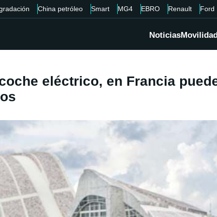
gradación
China petróleo
Smart
MG4
EBRO
Renault
Ford
Noticias
Movilida
 coche eléctrico, en Francia pue
ros