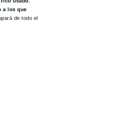
trico usado.
 a los que
upará de todo el