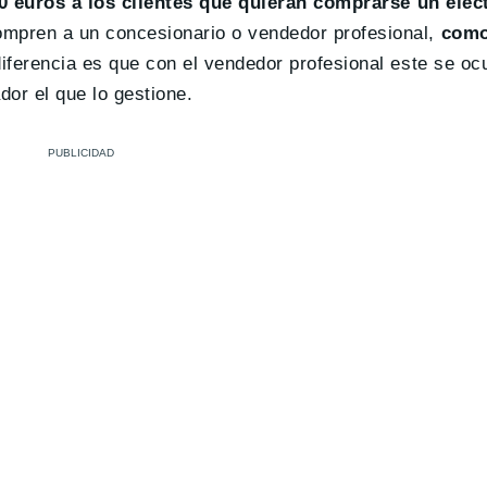
0 euros a los clientes que quieran comprarse un eléc
ompren a un concesionario o vendedor profesional,
como
 diferencia es que con el vendedor profesional este se oc
dor el que lo gestione.