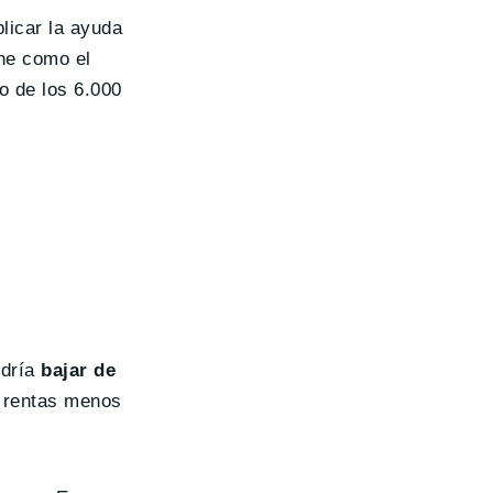
plicar la ayuda
he como el
o de los 6.000
dría
bajar de
e rentas menos