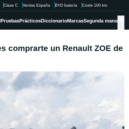
Clase C
Ventas España
BYD batería
Coste 100 km
d
Pruebas
Prácticos
Diccionario
Marcas
Segunda mano
des comprarte un Renault ZOE de