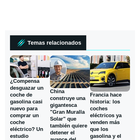
Temas relacionados
¿Compensa
desguazar un
China
coche de
Francia hace
construye una
gasolina casi
historia: los
gigantesca
nuevo para
coches
"Gran Muralla
comprar un
eléctricos ya
Solar" que
coche
venden más
también quiere
eléctrico? Un
que los
detener el
estudio
gasolina y el
avance del