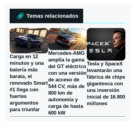
Temas relacionados
Mercedes-AMG
Carga en 12
amplía la gama
minutos y una
Tesla y SpaceX
del GT eléctrico
batería más
levantarán una
con una versión
barata, el
fábrica de chips
de acceso de
renovado Smart
gigantesca con
544 CV, más de
#1 llega con
una inversión
800 km de
fuertes
inicial de 16.800
autonomía y
argumentos
millones
carga de hasta
para triunfar
600 kW