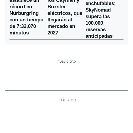
establece un
los Cayman y
enchufables:
récord en
Boxster
SkyNomad
Nürburgring
eléctricos, que
supera las
con un tiempo
llegarán al
100.000
de 7:32,070
mercado en
reservas
minutos
2027
anticipadas