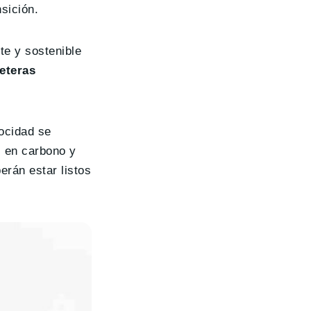
sición.
te y sostenible
eteras
locidad se
s en carbono y
rán estar listos