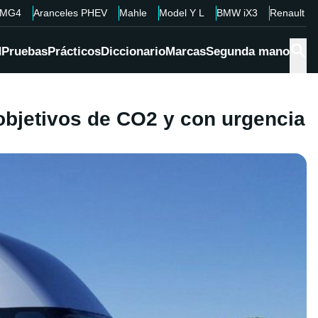
MG4
Aranceles PHEV
Mahle
Model Y L
BMW iX3
Renault 4
d
Pruebas
Prácticos
Diccionario
Marcas
Segunda mano
objetivos de CO2 y con urgencia