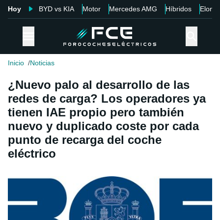
Hoy
BYD vs KIA
Motor
Mercedes AMG
Híbridos
Elon 
Inicio
Noticias
¿Nuevo palo al desarrollo de las
redes de carga? Los operadores ya
tienen IAE propio pero también
nuevo y duplicado coste por cada
punto de recarga del coche
eléctrico