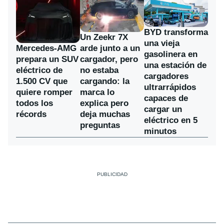
BYD transforma
Un Zeekr 7X
una vieja
Mercedes-AMG
arde junto a un
gasolinera en
prepara un SUV
cargador, pero
una estación de
eléctrico de
no estaba
cargadores
1.500 CV que
cargando: la
ultrarrápidos
quiere romper
marca lo
capaces de
todos los
explica pero
cargar un
récords
deja muchas
eléctrico en 5
preguntas
minutos