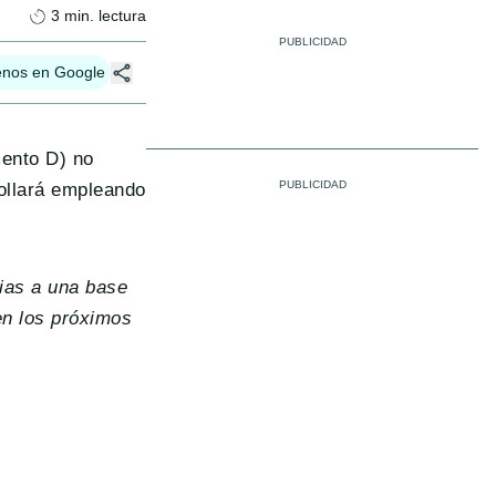
3
min. lectura
enos en Google
mento D) no
rollará empleando
ias a una base
en los próximos