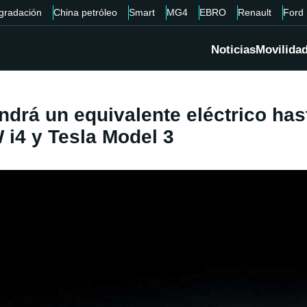
gradación
China petróleo
Smart
MG4
EBRO
Renault
Ford
Noticias
Movilida
drá un equivalente eléctrico hast
 i4 y Tesla Model 3