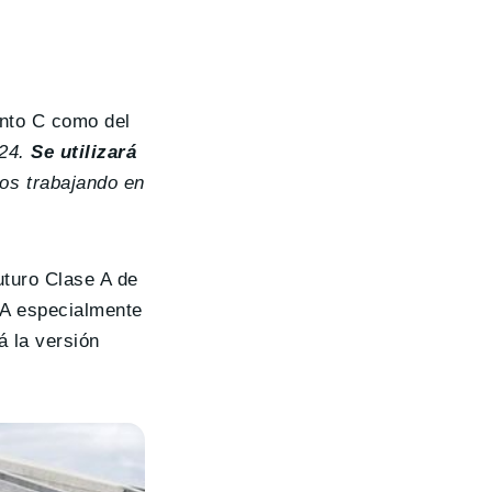
nto C como del
024.
Se utilizará
os trabajando en
uturo Clase A de
MA especialmente
á la versión