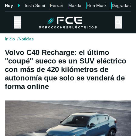
Hoy
Tesla Semi
Ferrari
Mazda
Elon Musk
Degradació
Inicio
Noticias
Volvo C40 Recharge: el último
"coupé" sueco es un SUV eléctrico
con más de 420 kilómetros de
autonomía que solo se venderá de
forma online