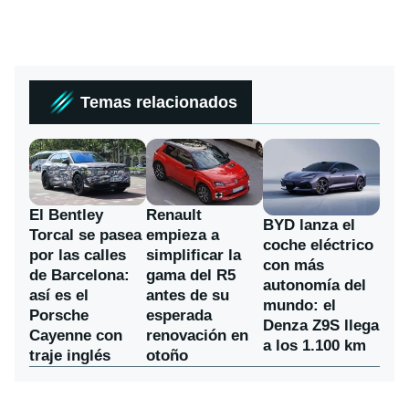
Temas relacionados
El Bentley
Renault
BYD lanza el
Torcal se pasea
empieza a
coche eléctrico
por las calles
simplificar la
con más
de Barcelona:
gama del R5
autonomía del
así es el
antes de su
mundo: el
Porsche
esperada
Denza Z9S llega
Cayenne con
renovación en
a los 1.100 km
traje inglés
otoño