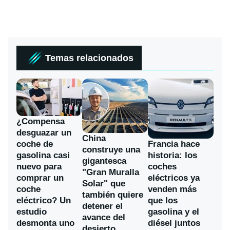
Temas relacionados
¿Compensa
desguazar un
China
coche de
Francia hace
construye una
gasolina casi
historia: los
gigantesca
nuevo para
coches
"Gran Muralla
comprar un
eléctricos ya
Solar" que
coche
venden más
también quiere
eléctrico? Un
que los
detener el
estudio
gasolina y el
avance del
desmonta uno
diésel juntos
desierto