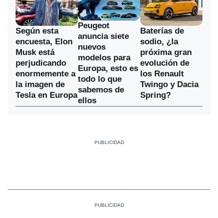
Peugeot
Según esta
Baterías de
anuncia siete
encuesta, Elon
sodio, ¿la
nuevos
Musk está
próxima gran
modelos para
perjudicando
evolución de
Europa, esto es
enormemente a
los Renault
todo lo que
la imagen de
Twingo y Dacia
sabemos de
Tesla en Europa
Spring?
ellos