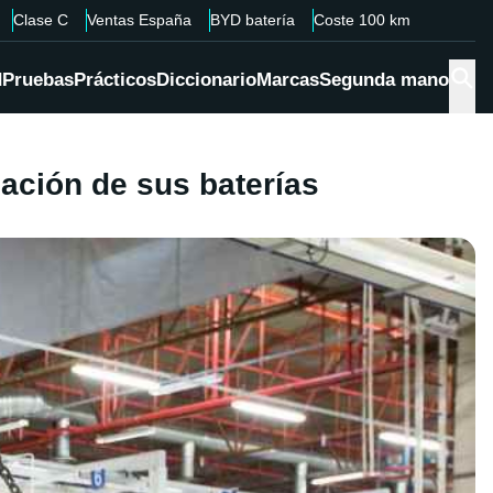
Clase C
Ventas España
BYD batería
Coste 100 km
d
Pruebas
Prácticos
Diccionario
Marcas
Segunda mano
cación de sus baterías