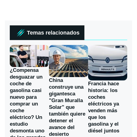
Temas relacionados
¿Compensa
desguazar un
China
coche de
Francia hace
construye una
gasolina casi
historia: los
gigantesca
nuevo para
coches
"Gran Muralla
comprar un
eléctricos ya
Solar" que
coche
venden más
también quiere
eléctrico? Un
que los
detener el
estudio
gasolina y el
avance del
desmonta uno
diésel juntos
desierto