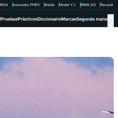
MG4
Aranceles PHEV
Mahle
Model Y L
BMW iX3
Renault 4
d
Pruebas
Prácticos
Diccionario
Marcas
Segunda mano