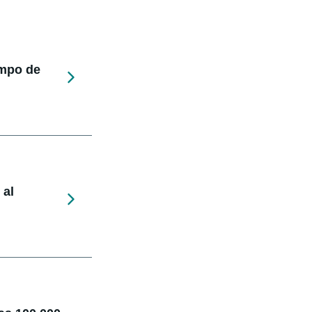
empo de
 al