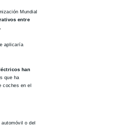
anización Mundial
ativos entre
.
e aplicaría
léctricos han
os que ha
e coches en el
 automóvil o del