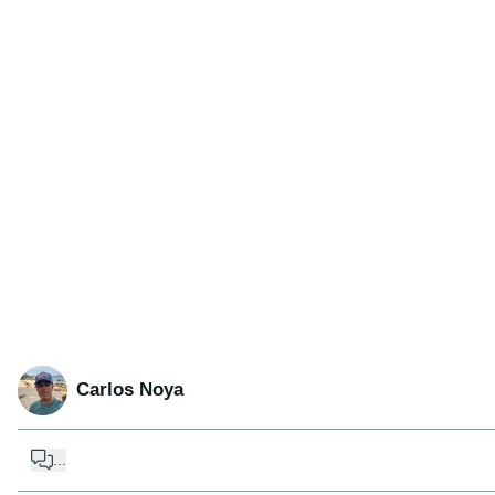
Carlos Noya
...