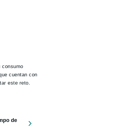
su consumo
 que cuentan con
ar este reto.
empo de