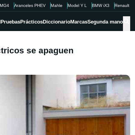
MG4
Aranceles PHEV
Mahle
Model Y L
BMW iX3
Renault 4
d
Pruebas
Prácticos
Diccionario
Marcas
Segunda mano
ctricos se apaguen