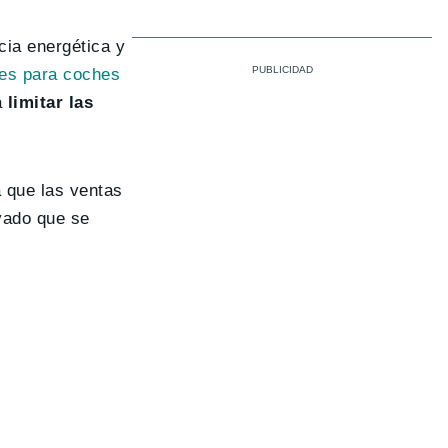
cia energética y
res para coches
á
limitar las
a que las ventas
vado que se