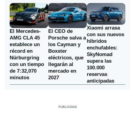
Xiaomi arrasa
El Mercedes-
El CEO de
con sus nuevos
AMG CLA 45
Porsche salva a
híbridos
establece un
los Cayman y
enchufables:
récord en
Boxster
SkyNomad
Nürburgring
eléctricos, que
supera las
con un tiempo
llegarán al
100.000
de 7:32,070
mercado en
reservas
minutos
2027
anticipadas