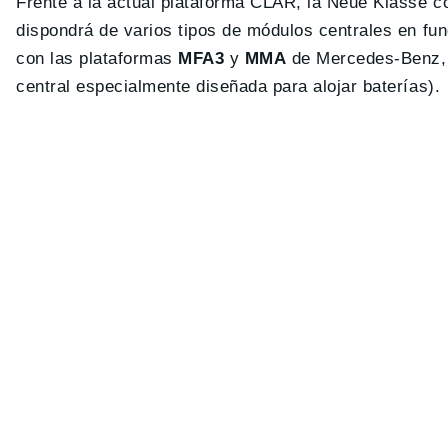
Frente a la actual plataforma CLAR, la Neue Klasse c
dispondrá de varios tipos de módulos centrales en func
con las plataformas
MFA3
y
MMA
de Mercedes-Benz, l
central especialmente diseñada para alojar baterías).