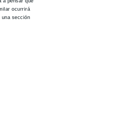
a a pensar que
ilar ocurrirá
r una sección