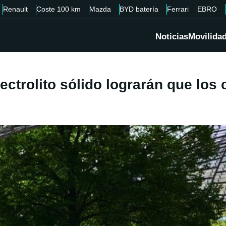
Renault
Coste 100 km
Mazda
BYD batería
Ferrari
EBRO
Noticias
Movilida
ectrolito sólido lograrán que los 