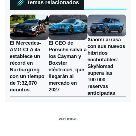
Temas relacionados
Xiaomi arrasa
El Mercedes-
El CEO de
con sus nuevos
AMG CLA 45
Porsche salva a
híbridos
establece un
los Cayman y
enchufables:
récord en
Boxster
SkyNomad
Nürburgring
eléctricos, que
supera las
con un tiempo
llegarán al
100.000
de 7:32,070
mercado en
reservas
minutos
2027
anticipadas