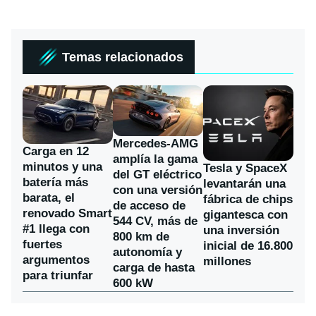
Temas relacionados
Mercedes-AMG
Carga en 12
amplía la gama
minutos y una
Tesla y SpaceX
del GT eléctrico
batería más
levantarán una
con una versión
barata, el
fábrica de chips
de acceso de
renovado Smart
gigantesca con
544 CV, más de
#1 llega con
una inversión
800 km de
fuertes
inicial de 16.800
autonomía y
argumentos
millones
carga de hasta
para triunfar
600 kW