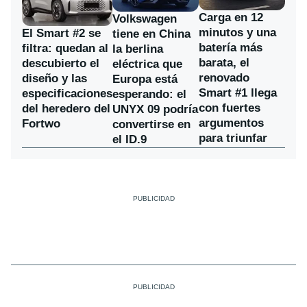
Carga en 12
Volkswagen
minutos y una
El Smart #2 se
tiene en China
batería más
filtra: quedan al
la berlina
barata, el
descubierto el
eléctrica que
renovado
diseño y las
Europa está
Smart #1 llega
especificaciones
esperando: el
con fuertes
del heredero del
UNYX 09 podría
argumentos
Fortwo
convertirse en
para triunfar
el ID.9