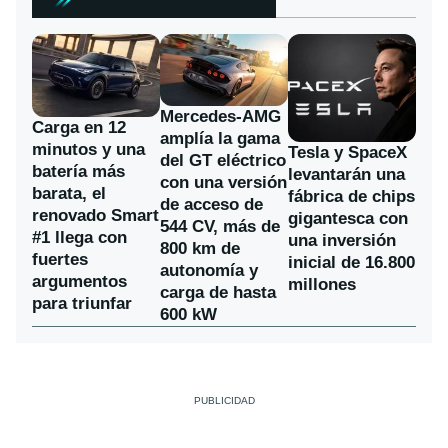
Mercedes-AMG
Carga en 12
amplía la gama
minutos y una
Tesla y SpaceX
del GT eléctrico
batería más
levantarán una
con una versión
barata, el
fábrica de chips
de acceso de
renovado Smart
gigantesca con
544 CV, más de
#1 llega con
una inversión
800 km de
fuertes
inicial de 16.800
autonomía y
argumentos
millones
carga de hasta
para triunfar
600 kW