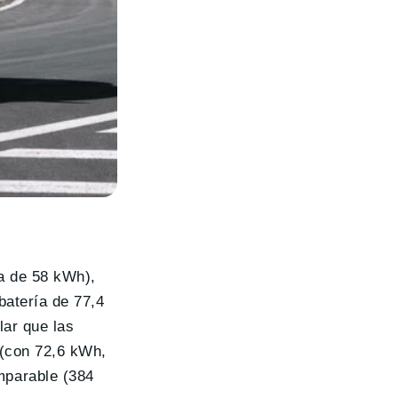
a de 58 kWh),
batería de 77,4
lar que las
 (con 72,6 kWh,
parable (384