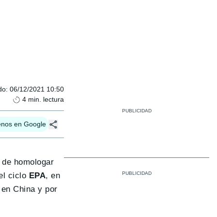
do
:
06/12/2021 10:50
4
min. lectura
enos en Google
a de homologar
el ciclo
EPA
, en
en China y por