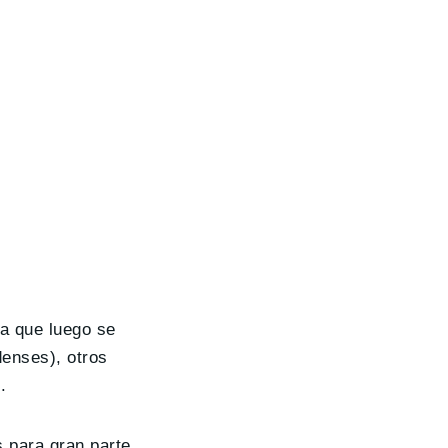
a que luego se
enses), otros
.
s para gran parte