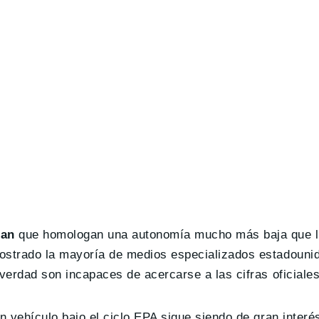
can
que homologan una autonomía mucho más baja que l
ostrado la mayoría de medios especializados estadounid
verdad son incapaces de acercarse a las cifras oficiales
n vehículo bajo el ciclo EPA sigue siendo de gran interé