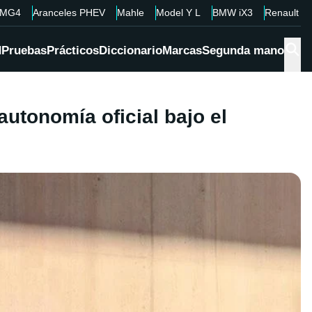
MG4
Aranceles PHEV
Mahle
Model Y L
BMW iX3
Renault 4
d
Pruebas
Prácticos
Diccionario
Marcas
Segunda mano
utonomía oficial bajo el