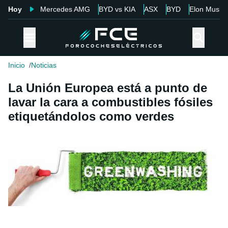
Hoy
Mercedes AMG
BYD vs KIA
ASX
BYD
Elon Musk
Inicio
Noticias
La Unión Europea está a punto de
lavar la cara a combustibles fósiles
etiquetándolos como verdes