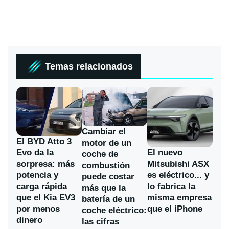
Temas relacionados
Cambiar el
El BYD Atto 3
motor de un
Evo da la
El nuevo
coche de
sorpresa: más
Mitsubishi ASX
combustión
potencia y
es eléctrico... y
puede costar
carga rápida
lo fabrica la
más que la
que el Kia EV3
misma empresa
batería de un
por menos
que el iPhone
coche eléctrico:
dinero
las cifras