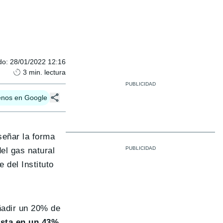
do
:
28/01/2022 12:16
3
min. lectura
enos en Google
eñar la forma
el gas natural
 del Instituto
ñadir un 20% de
asta en un 43%
,