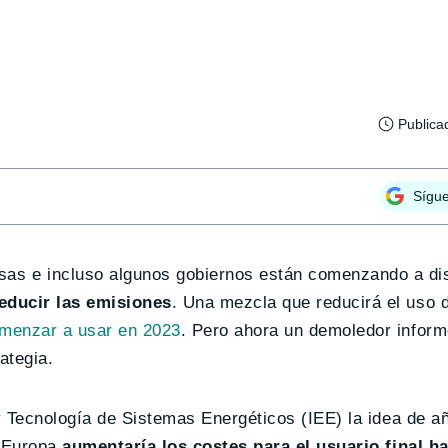
Publica
Sígu
s e incluso algunos gobiernos están comenzando a dis
educir las emisiones
. Una mezcla que reducirá el uso d
omenzar a usar en 2023
. Pero ahora un demoledor informe
ategia.
y Tecnología de Sistemas Energéticos (IEE) la idea de a
 Europa
aumentaría los costes para el usuario final h