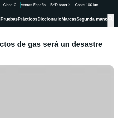
Clase C
Ventas España
BYD batería
Coste 100 km
d
Pruebas
Prácticos
Diccionario
Marcas
Segunda mano
uctos de gas será un desastre