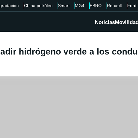
gradación
China petróleo
Smart
MG4
EBRO
Renault
Ford
Noticias
Movilida
Añadir hidrógeno verde a los cond