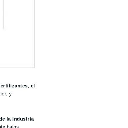
ertilizantes, el
ior, y
de la industria
te bajos.