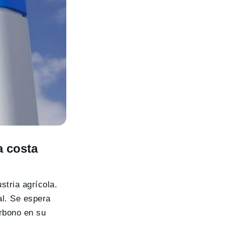
a costa
stria agrícola.
al. Se espera
arbono en su