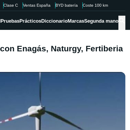
Clase C
Ventas España
BYD batería
Coste 100 km
d
Pruebas
Prácticos
Diccionario
Marcas
Segunda mano
con Enagás, Naturgy, Fertiberia