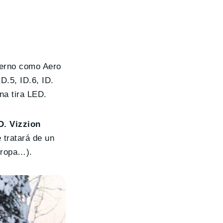
terno como Aero
D.5, ID.6, ID.
na tira LED.
D. Vizzion
e tratará de un
uropa…).