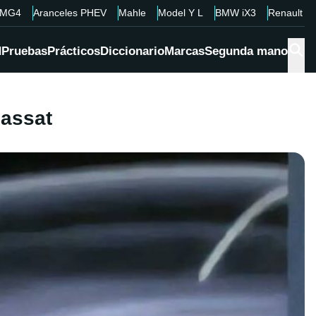
MG4
Aranceles PHEV
Mahle
Model Y L
BMW iX3
Renault 4
d
Pruebas
Prácticos
Diccionario
Marcas
Segunda mano
Passat