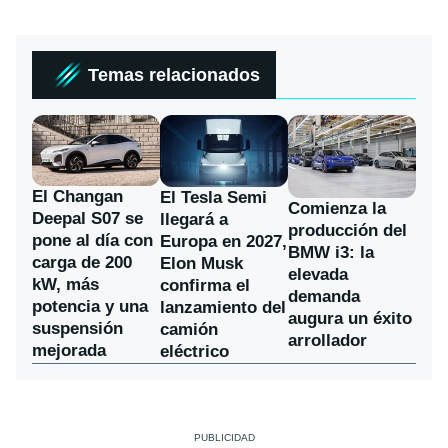
Temas relacionados
El Changan
El Tesla Semi
Comienza la
Deepal S07 se
llegará a
producción del
pone al día con
Europa en 2027,
BMW i3: la
carga de 200
Elon Musk
elevada
kW, más
confirma el
demanda
potencia y una
lanzamiento del
augura un éxito
suspensión
camión
arrollador
mejorada
eléctrico