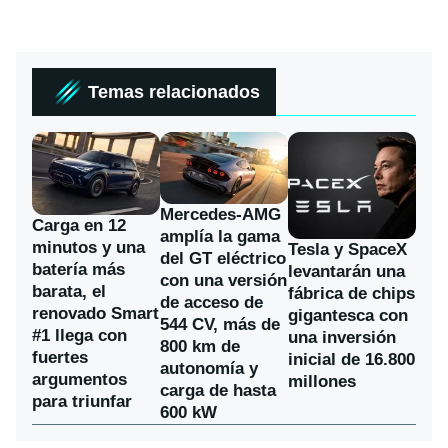
Temas relacionados
Mercedes-AMG
Carga en 12
amplía la gama
minutos y una
Tesla y SpaceX
del GT eléctrico
batería más
levantarán una
con una versión
barata, el
fábrica de chips
de acceso de
renovado Smart
gigantesca con
544 CV, más de
#1 llega con
una inversión
800 km de
fuertes
inicial de 16.800
autonomía y
argumentos
millones
carga de hasta
para triunfar
600 kW