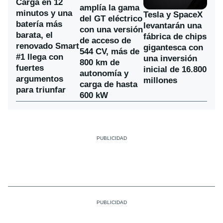
Carga en 12
amplía la gama
minutos y una
Tesla y SpaceX
del GT eléctrico
batería más
levantarán una
con una versión
barata, el
fábrica de chips
de acceso de
renovado Smart
gigantesca con
544 CV, más de
#1 llega con
una inversión
800 km de
fuertes
inicial de 16.800
autonomía y
argumentos
millones
carga de hasta
para triunfar
600 kW