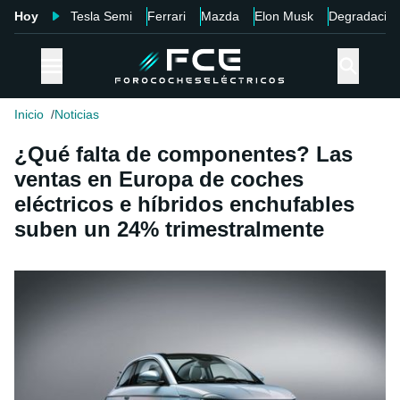
Hoy
Tesla Semi
Ferrari
Mazda
Elon Musk
Degradació
Inicio
Noticias
¿Qué falta de componentes? Las
ventas en Europa de coches
eléctricos e híbridos enchufables
suben un 24% trimestralmente