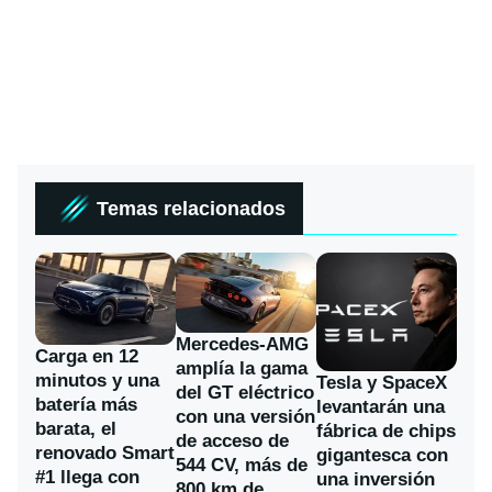
Temas relacionados
Mercedes-AMG
Carga en 12
amplía la gama
minutos y una
Tesla y SpaceX
del GT eléctrico
batería más
levantarán una
con una versión
barata, el
fábrica de chips
de acceso de
renovado Smart
gigantesca con
544 CV, más de
#1 llega con
una inversión
800 km de