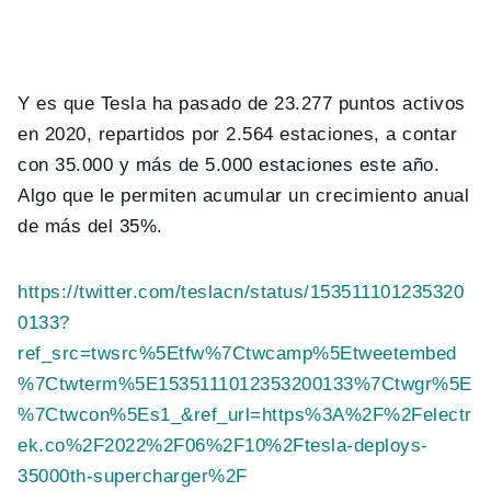
Y es que Tesla ha pasado de 23.277 puntos activos
en 2020, repartidos por 2.564 estaciones, a contar
con 35.000 y más de 5.000 estaciones este año.
Algo que le permiten acumular un crecimiento anual
de más del 35%.
https://twitter.com/teslacn/status/153511101235320
0133?
ref_src=twsrc%5Etfw%7Ctwcamp%5Etweetembed
%7Ctwterm%5E1535111012353200133%7Ctwgr%5E
%7Ctwcon%5Es1_&ref_url=https%3A%2F%2Felectr
ek.co%2F2022%2F06%2F10%2Ftesla-deploys-
35000th-supercharger%2F