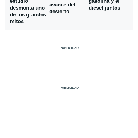
estudio
gasolina y el
avance del
desmonta uno
diésel juntos
desierto
de los grandes
mitos