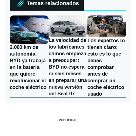
Temas relacionados
La velocidad de
Los expertos lo
los fabricantes
2.000 km de
tienen claro:
chinos empieza
autonomía:
esto es lo que
a preocupar:
BYD ya trabaja
debes
BYD no espera
en la batería
comprobar
ni seis meses
que quiere
antes de
en preparar una
revolucionar el
comprar un
nueva versión
coche eléctrico
coche eléctrico
del Seal 07
usado