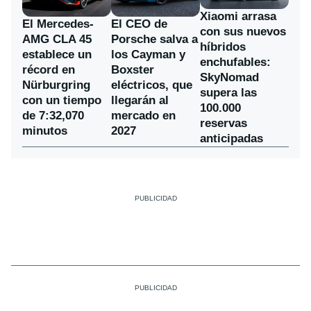
Xiaomi arrasa
El Mercedes-
El CEO de
con sus nuevos
AMG CLA 45
Porsche salva a
híbridos
establece un
los Cayman y
enchufables:
récord en
Boxster
SkyNomad
Nürburgring
eléctricos, que
supera las
con un tiempo
llegarán al
100.000
de 7:32,070
mercado en
reservas
minutos
2027
anticipadas