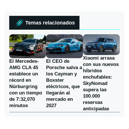
Temas relacionados
Xiaomi arrasa
El Mercedes-
El CEO de
con sus nuevos
AMG CLA 45
Porsche salva a
híbridos
establece un
los Cayman y
enchufables:
récord en
Boxster
SkyNomad
Nürburgring
eléctricos, que
supera las
con un tiempo
llegarán al
100.000
de 7:32,070
mercado en
reservas
minutos
2027
anticipadas