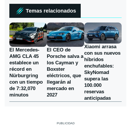
Temas relacionados
Xiaomi arrasa
El Mercedes-
El CEO de
con sus nuevos
AMG CLA 45
Porsche salva a
híbridos
establece un
los Cayman y
enchufables:
récord en
Boxster
SkyNomad
Nürburgring
eléctricos, que
supera las
con un tiempo
llegarán al
100.000
de 7:32,070
mercado en
reservas
minutos
2027
anticipadas