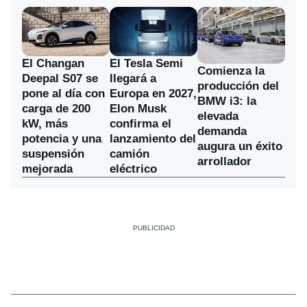
El Changan
El Tesla Semi
Comienza la
Deepal S07 se
llegará a
producción del
pone al día con
Europa en 2027,
BMW i3: la
carga de 200
Elon Musk
elevada
kW, más
confirma el
demanda
potencia y una
lanzamiento del
augura un éxito
suspensión
camión
arrollador
mejorada
eléctrico