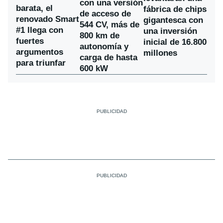
con una versión
barata, el
fábrica de chips
de acceso de
renovado Smart
gigantesca con
544 CV, más de
#1 llega con
una inversión
800 km de
fuertes
inicial de 16.800
autonomía y
argumentos
millones
carga de hasta
para triunfar
600 kW