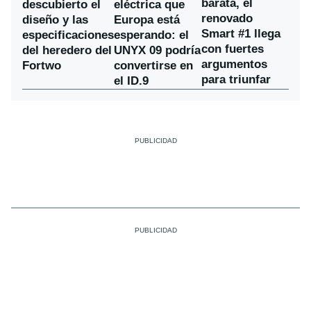
barata, el
descubierto el
eléctrica que
renovado
diseño y las
Europa está
Smart #1 llega
especificaciones
esperando: el
con fuertes
del heredero del
UNYX 09 podría
argumentos
Fortwo
convertirse en
para triunfar
el ID.9