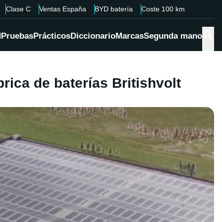
Clase C
Ventas España
BYD batería
Coste 100 km
d
Pruebas
Prácticos
Diccionario
Marcas
Segunda mano
rica de baterías Britishvolt