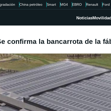
gradación
China petróleo
Smart
MG4
EBRO
Renault
Ford
Noticias
Movilida
 confirma la bancarrota de la fáb