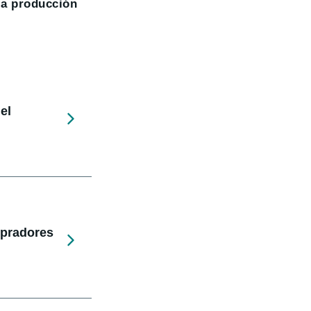
la producción
el
mpradores