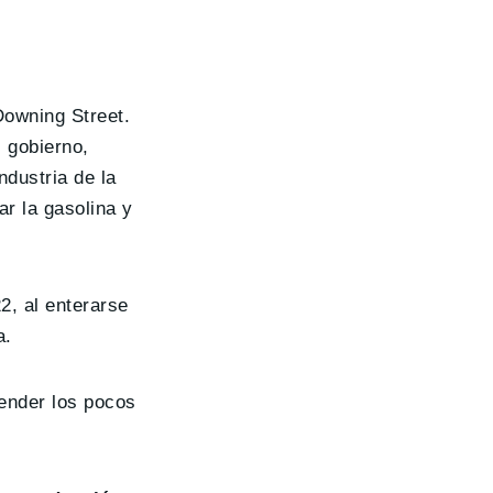
Downing Street.
 gobierno,
ndustria de la
r la gasolina y
2, al enterarse
a.
vender los pocos