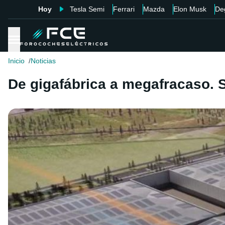
Hoy
Tesla Semi
Ferrari
Mazda
Elon Musk
De
Inicio
Noticias
De gigafábrica a megafracaso. Se