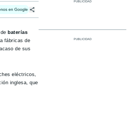
enos en Google
n de
baterías
a fábricas de
racaso de sus
ches eléctricos,
ción inglesa, que