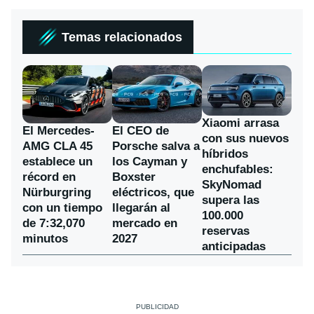
Temas relacionados
Xiaomi arrasa
El Mercedes-
El CEO de
con sus nuevos
AMG CLA 45
Porsche salva a
híbridos
establece un
los Cayman y
enchufables:
récord en
Boxster
SkyNomad
Nürburgring
eléctricos, que
supera las
con un tiempo
llegarán al
100.000
de 7:32,070
mercado en
reservas
minutos
2027
anticipadas