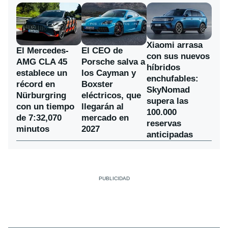
Xiaomi arrasa
El Mercedes-
El CEO de
con sus nuevos
AMG CLA 45
Porsche salva a
híbridos
establece un
los Cayman y
enchufables:
récord en
Boxster
SkyNomad
Nürburgring
eléctricos, que
supera las
con un tiempo
llegarán al
100.000
de 7:32,070
mercado en
reservas
minutos
2027
anticipadas