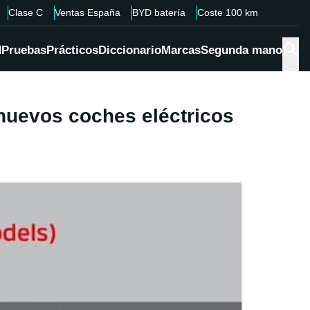
Clase C
Ventas España
BYD batería
Coste 100 km
d
Pruebas
Prácticos
Diccionario
Marcas
Segunda mano
 nuevos coches eléctricos