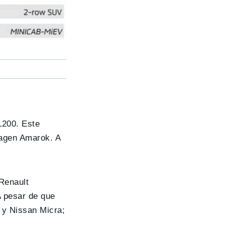
L200. Este
wagen Amarok. A
 Renault
A pesar de que
 y Nissan Micra;