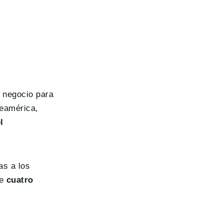
u negocio para
teamérica,
l
as a los
de
cuatro