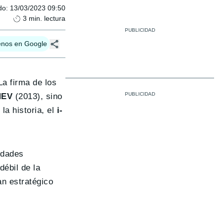
do
:
13/03/2023 09:50
3
min. lectura
enos en Google
La firma de los
HEV
(2013), sino
la historia, el
i-
edades
ébil de la
an estratégico