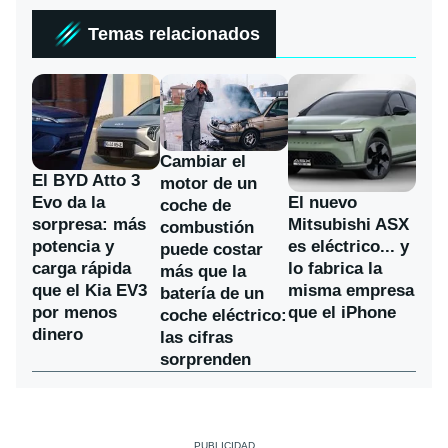
Temas relacionados
Cambiar el
El BYD Atto 3
motor de un
Evo da la
El nuevo
coche de
sorpresa: más
Mitsubishi ASX
combustión
potencia y
es eléctrico... y
puede costar
carga rápida
lo fabrica la
más que la
que el Kia EV3
misma empresa
batería de un
por menos
que el iPhone
coche eléctrico:
dinero
las cifras
sorprenden