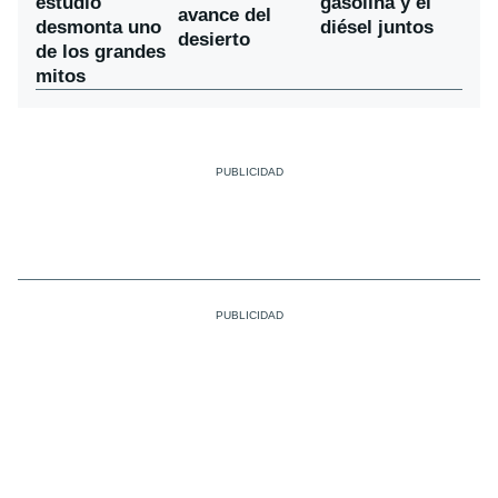
estudio
gasolina y el
avance del
desmonta uno
diésel juntos
desierto
de los grandes
mitos