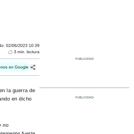
do
:
02/06/2023 10:39
3
min. lectura
enos en Google
en la guerra de
sando en dicho
e no
ntemente fuerte.