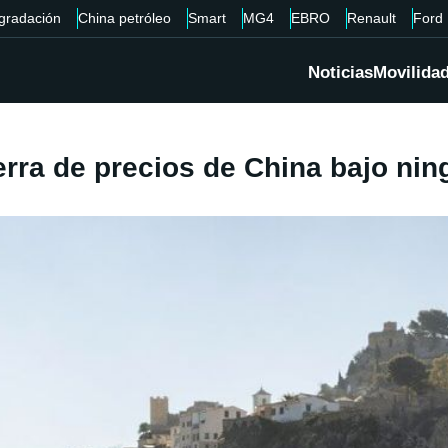
gradación
China petróleo
Smart
MG4
EBRO
Renault
Ford
Noticias
Movilida
erra de precios de China bajo ni