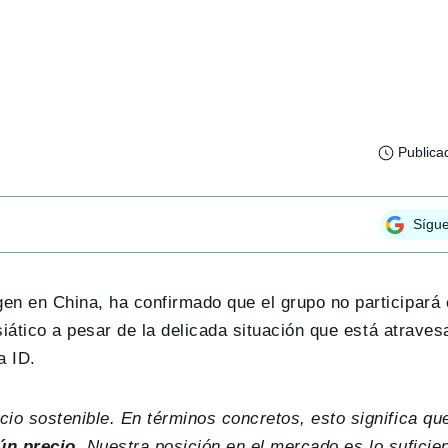
Publica
Sígu
n en China, ha confirmado que el grupo no participará 
siático a pesar de la delicada situación que está atrave
a ID.
o sostenible. En términos concretos, esto significa qu
ún precio
. Nuestra posición en el mercado es lo suficie