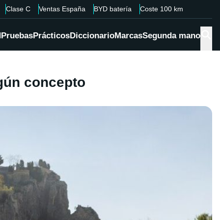
Clase C
Ventas España
BYD batería
Coste 100 km
d
Pruebas
Prácticos
Diccionario
Marcas
Segunda mano
ngún concepto