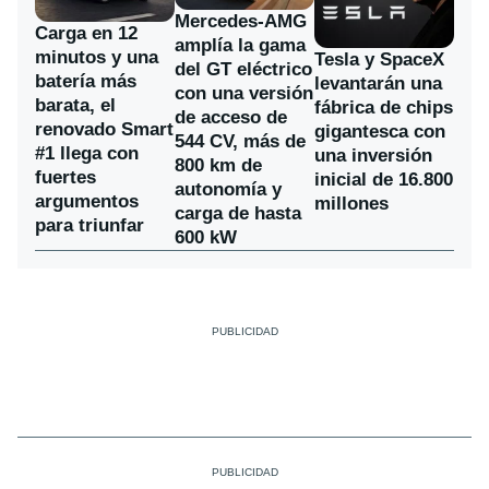
Mercedes-AMG
Carga en 12
amplía la gama
minutos y una
Tesla y SpaceX
del GT eléctrico
batería más
levantarán una
con una versión
barata, el
fábrica de chips
de acceso de
renovado Smart
gigantesca con
544 CV, más de
#1 llega con
una inversión
800 km de
fuertes
inicial de 16.800
autonomía y
argumentos
millones
carga de hasta
para triunfar
600 kW