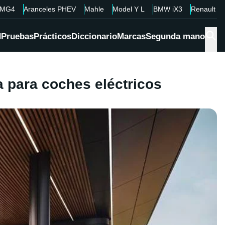
MG4
Aranceles PHEV
Mahle
Model Y L
BMW iX3
Renault 4
d
Pruebas
Prácticos
Diccionario
Marcas
Segunda mano
a para coches eléctricos