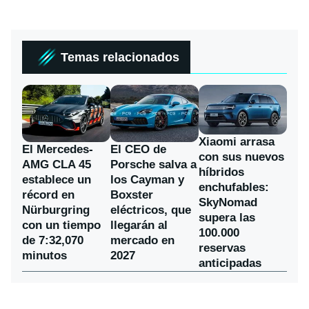
Temas relacionados
Xiaomi arrasa
El Mercedes-
El CEO de
con sus nuevos
AMG CLA 45
Porsche salva a
híbridos
establece un
los Cayman y
enchufables:
récord en
Boxster
SkyNomad
Nürburgring
eléctricos, que
supera las
con un tiempo
llegarán al
100.000
de 7:32,070
mercado en
reservas
minutos
2027
anticipadas